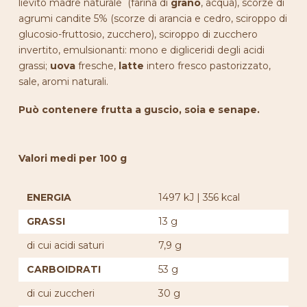
lievito madre naturale (farina di
grano
, acqua), scorze di
agrumi candite 5% (scorze di arancia e cedro, sciroppo di
glucosio-fruttosio, zucchero), sciroppo di zucchero
invertito, emulsionanti: mono e digliceridi degli acidi
grassi;
uova
fresche,
latte
intero fresco pastorizzato,
sale, aromi naturali.
Può contenere frutta a guscio, soia e senape.
Valori medi per 100 g
ENERGIA
1497 kJ | 356 kcal
GRASSI
13 g
di cui acidi saturi
7,9 g
CARBOIDRATI
53 g
di cui zuccheri
30 g