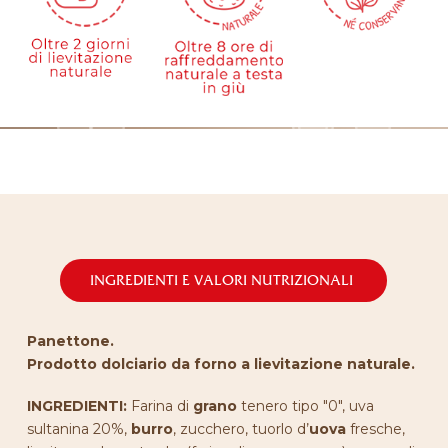
ta lievitazione
 solo Lievito
sso dal 1964,
ondazione
zienda
INGREDIENTI E VALORI NUTRIZIONALI
Panettone.
Prodotto dolciario da forno a lievitazione naturale.
INGREDIENTI:
Farina di
grano
tenero tipo "0", uva
sultanina 20%,
burro
, zucchero, tuorlo d’
uova
fresche,