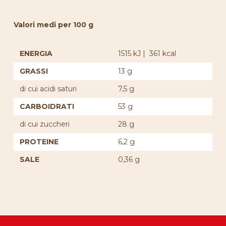
Valori medi per 100 g
ENERGIA
1515 kJ | 361 kcal
GRASSI
13 g
di cui acidi saturi
7,5 g
CARBOIDRATI
53 g
di cui zuccheri
28 g
PROTEINE
6,2 g
SALE
0,36 g