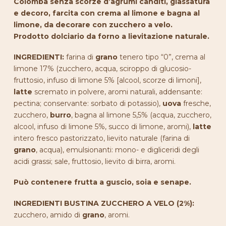
Colomba senza scorze d’agrumi canditi, glassatura
e decoro, farcita con crema al limone e bagna al
limone, da decorare con zucchero a velo.
Prodotto dolciario da forno a lievitazione naturale.
INGREDIENTI:
farina di
grano
tenero tipo “0”, crema al
limone 17% (zucchero, acqua, sciroppo di glucosio-
fruttosio, infuso di limone 5% [alcool, scorze di limoni],
latte
scremato in polvere, aromi naturali, addensante:
pectina; conservante: sorbato di potassio),
uova
fresche,
zucchero,
burro
, bagna al limone 5,5% (acqua, zucchero,
alcool, infuso di limone 5%, succo di limone, aromi),
latte
intero fresco pastorizzato, lievito naturale (farina di
grano
, acqua), emulsionanti: mono- e digliceridi degli
acidi grassi; sale, fruttosio, lievito di birra, aromi.
Può contenere
frutta a
guscio
, soia
e senape.
INGREDIENTI BUSTINA ZUCCHERO A VELO (2%):
zucchero, amido di
grano
, aromi.