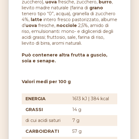
zucchero),
uova
fresche, zucchero,
burro
,
lievito madre naturale (farina di
grano
tenero tipo “0”, acqua), granella di zucchero
4%,
latte
intero fresco pastorizzato, albume
d’
uova
fresche,
nocciole
2,5%, amido di
riso, emulsionanti: mono- e digliceridi degli
acidi grassi; fruttosio, sale, farina di riso,
lievito di birra, aromi naturali.
Può contenere altra frutta a guscio,
soia e senape.
Valori medi per 100 g
ENERGIA
1613 kJ | 384 kcal
GRASSI
14 g
di cui acidi saturi
7 g
CARBOIDRATI
57 g