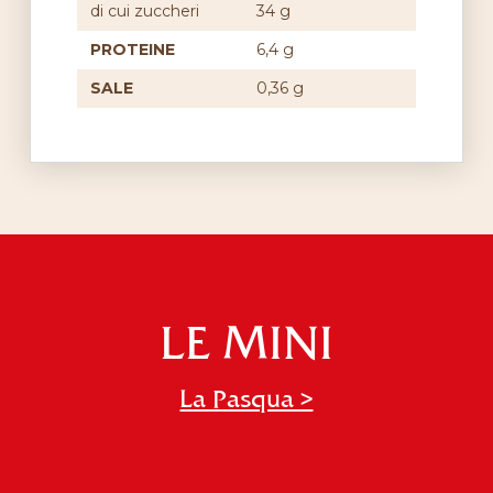
di cui zuccheri
34 g
PROTEINE
6,4 g
SALE
0,36 g
LE MINI
La Pasqua >