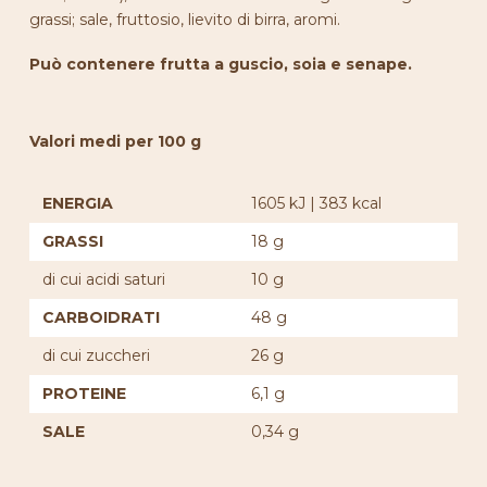
grassi; sale, fruttosio, lievito di birra, aromi.
Può contenere frutta a guscio, soia e senape.
Valori medi per 100 g
ENERGIA
1605 kJ | 383 kcal
GRASSI
18 g
di cui acidi saturi
10 g
CARBOIDRATI
48 g
di cui zuccheri
26 g
PROTEINE
6,1 g
SALE
0,34 g