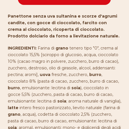
Panettone senza uva sultanina e scorze d'agrumi
candite, con gocce di cioccolato, farcito con
crema al cioccolato, ricoperta di cioccolato.
Prodotto dolciario da forno a lievitazione naturale.
INGREDIENTI:
Farina di
grano
tenero tipo "0", crema al
cioccolato 15,5% [sciroppo di glucosio, acqua, cioccolato
10% (cacao magro in polvere, zucchero, burro di cacao),
zucchero, destrosio, olio di girasole, alcool, addensanti:
pectina; aromi],
uova
fresche, zucchero,
burro
,
cioccolato 8% (pasta di cacao, zucchero, burro di cacao,
burro
, emulsionante: lecitina di
soia
), cioccolato in
gocce 5,5% (zucchero, pasta di cacao, burro di cacao,
emulsionante: lecitina di
soia
; aroma naturale di vaniglia),
latte
intero fresco pastorizzato, lievito naturale (farina di
grano
, acqua), codetta di cioccolato 2,5% (zucchero,
pasta di cacao, burro di cacao, emulsionante: lecitina di
soia
; aroma), emulsionanti: mono- e digliceridi degli acidi