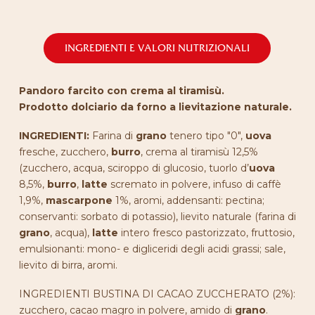
INGREDIENTI E VALORI NUTRIZIONALI
Pandoro farcito con crema al tiramisù.
Prodotto dolciario da forno a lievitazione naturale.
INGREDIENTI:
Farina di
grano
tenero tipo "0",
uova
fresche, zucchero,
burro
, crema al tiramisù 12,5%
(zucchero, acqua, sciroppo di glucosio, tuorlo d’
uova
8,5%,
burro
,
latte
scremato in polvere, infuso di caffè
1,9%,
mascarpone
1%, aromi, addensanti: pectina;
conservanti: sorbato di potassio), lievito naturale (farina di
grano
, acqua),
latte
intero fresco pastorizzato, fruttosio,
emulsionanti: mono- e digliceridi degli acidi grassi; sale,
lievito di birra, aromi.
INGREDIENTI BUSTINA DI CACAO ZUCCHERATO (2%):
zucchero, cacao magro in polvere, amido di
grano
.