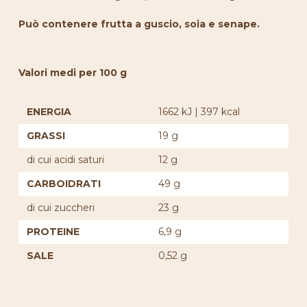
Può contenere frutta a guscio, soia e senape.
Valori medi per 100 g
ENERGIA
1662 kJ | 397 kcal
GRASSI
19 g
di cui acidi saturi
12 g
CARBOIDRATI
49 g
di cui zuccheri
23 g
PROTEINE
6,9 g
SALE
0,52 g